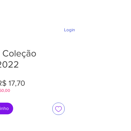
Login
DÚVIDAS E SUPORTE
 Coleção
 2022
reço
Preço
R$ 17,70
$50,00
ormal
promocional
rinho