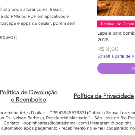
 não pode alterar cores, frases);
ma do PNG ou PDF em aplicativos e
oscape e apps de celular, porém sem
Editável no Canva
Lapela para bomb
arquivos;
2026
Preço
R$ 8,90
50%off a partir de 
A
Política de Devolução
Política de Privacidade
e Reembolso
ooopinha Artes Digitais - CPF 43646578831 (Gabriela Sousa Louzan
ua Dr. Nelson Barbosa, Residencial Machado 1 - São José do Rio Pre
Contato |
loopinhaartesdigitais@gmail.com
| Instagram @loopinha
 automática após pagamento - recebimento no e-mail cadastrado n