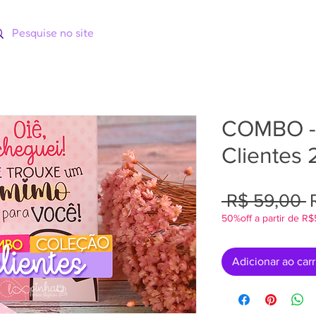
ORIAS
CATÁLOGOS
CURSOS
COMBO -
Clientes
P
 R$ 59,00 
50%off a partir de R
n
Adicionar ao car