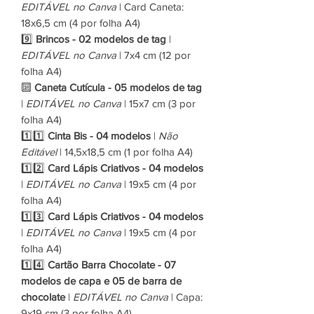
EDITÁVEL no Canva
| Card Caneta:
18x6,5 cm (4 por folha A4)
9️⃣
Brincos - 02 modelos de tag
|
EDITÁVEL no Canva
| 7x4 cm (12 por
folha A4)
🔟
Caneta Cutícula - 05 modelos de tag
|
EDITÁVEL no Canva
| 15x7 cm (3 por
folha A4)
1️⃣1️⃣
Cinta Bis - 04 modelos
|
Não
Editável
| 14,5x18,5 cm (1 por folha A4)
1️⃣2️⃣
Card Lápis Criativos - 04 modelos
|
EDITÁVEL no Canva
| 19x5 cm (4 por
folha A4)
1️⃣3️⃣
Card Lápis Criativos - 04 modelos
|
EDITÁVEL no Canva
| 19x5 cm (4 por
folha A4)
1️⃣4️⃣
Cartão Barra Chocolate - 07
modelos de capa e 05 de barra de
chocolate
|
EDITÁVEL no Canva
| Capa:
9x19 cm (3 por folha A4)