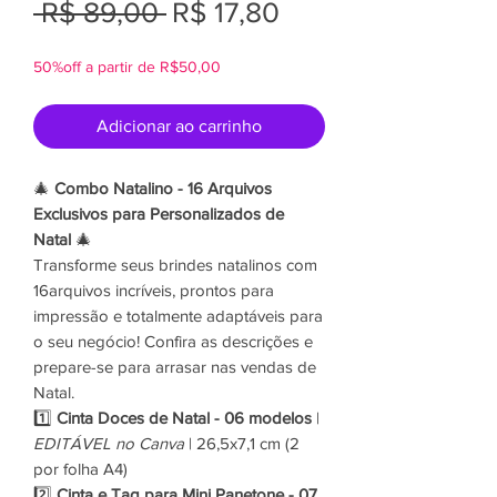
Preço
Preço
 R$ 89,00 
R$ 17,80
normal
promocional
50%off a partir de R$50,00
Adicionar ao carrinho
🎄
Combo Natalino - 16 Arquivos
Exclusivos para Personalizados de
Natal
🎄
Transforme seus brindes natalinos com
16arquivos incríveis, prontos para
impressão e totalmente adaptáveis para
o seu negócio! Confira as descrições e
prepare-se para arrasar nas vendas de
Natal.
1️⃣
Cinta Doces de Natal - 06 modelos
|
EDITÁVEL no Canva
| 26,5x7,1 cm (2
por folha A4)
2️⃣
Cinta e Tag para Mini Panetone - 07