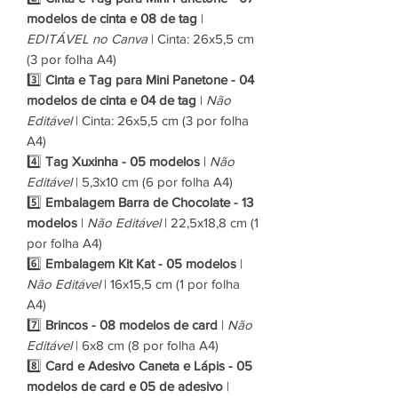
modelos de cinta e 08 de tag
|
EDITÁVEL no Canva
| Cinta: 26x5,5 cm
(3 por folha A4)
3️⃣
Cinta e Tag para Mini Panetone - 04
modelos de cinta e 04 de tag
|
Não
Editável
| Cinta: 26x5,5 cm (3 por folha
A4)
4️⃣
Tag Xuxinha - 05 modelos
|
Não
Editável
| 5,3x10 cm (6 por folha A4)
5️⃣
Embalagem Barra de Chocolate - 13
modelos
|
Não Editável
| 22,5x18,8 cm (1
por folha A4)
6️⃣
Embalagem Kit Kat - 05 modelos
|
Não Editável
| 16x15,5 cm (1 por folha
A4)
7️⃣
Brincos - 08 modelos de card
|
Não
Editável
| 6x8 cm (8 por folha A4)
8️⃣
Card e Adesivo Caneta e Lápis - 05
modelos de card e 05 de adesivo
|