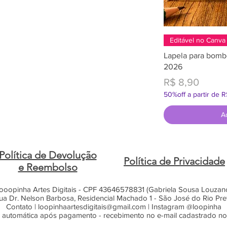
Editável no Canva
Lapela para bomb
2026
Preço
R$ 8,90
50%off a partir de 
A
Política de Devolução
Política de Privacidade
e Reembolso
ooopinha Artes Digitais - CPF 43646578831 (Gabriela Sousa Louzan
ua Dr. Nelson Barbosa, Residencial Machado 1 - São José do Rio Pre
Contato |
loopinhaartesdigitais@gmail.com
| Instagram @loopinha
 automática após pagamento - recebimento no e-mail cadastrado n