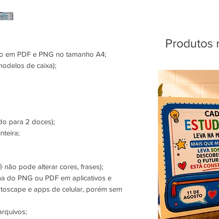
Produtos 
são em PDF e PNG no tamanho A4;
modelos de caixa);
do para 2 doces);
nteira;
 não pode alterar cores, frases);
ma do PNG ou PDF em aplicativos e
oscape e apps de celular, porém sem
arquivos;