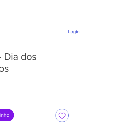
Login
DÚVIDAS E SUPORTE
- Dia dos
os
ço
rinho