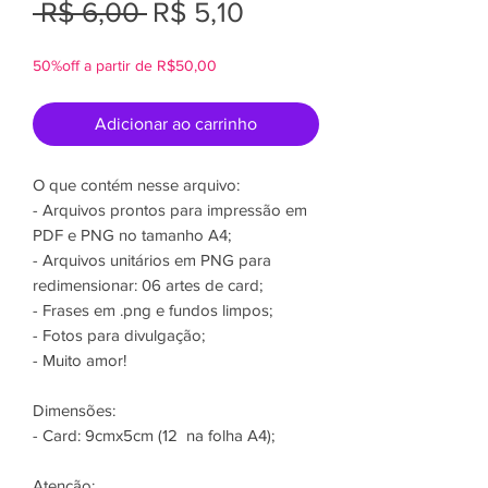
Preço
Preço
 R$ 6,00 
R$ 5,10
normal
promocional
50%off a partir de R$50,00
Adicionar ao carrinho
O que contém nesse arquivo:
- Arquivos prontos para impressão em
PDF e PNG no tamanho A4;
- Arquivos unitários em PNG para
redimensionar: 06 artes de card;
- Frases em .png e fundos limpos;
- Fotos para divulgação;
- Muito amor!
Dimensões:
- Card: 9cmx5cm (12 na folha A4);
Atenção: