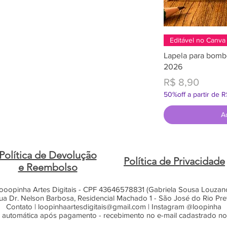
Editável no Canva
Lapela para bomb
2026
Preço
R$ 8,90
50%off a partir de 
A
Política de Devolução
Política de Privacidade
e Reembolso
ooopinha Artes Digitais - CPF 43646578831 (Gabriela Sousa Louzan
ua Dr. Nelson Barbosa, Residencial Machado 1 - São José do Rio Pre
Contato |
loopinhaartesdigitais@gmail.com
| Instagram @loopinha
 automática após pagamento - recebimento no e-mail cadastrado n