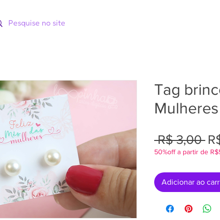
ORIAS
CATÁLOGOS
CURSOS
Tag brinc
Mulheres
Pr
 R$ 3,00 
R$
50%off a partir de R
no
Adicionar ao car