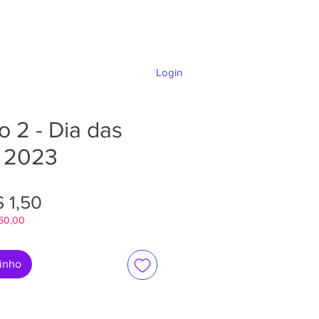
Login
DÚVIDAS E SUPORTE
o 2 - Dia das
 2023
eço
Preço
 1,50
$50,00
rmal
promocional
rinho