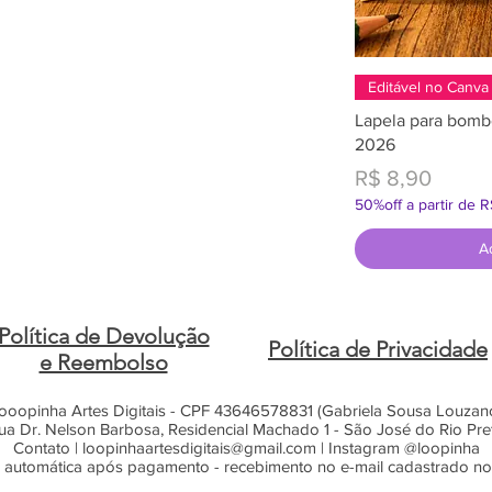
Editável no Canva
Lapela para bomb
2026
Preço
R$ 8,90
50%off a partir de 
A
Política de Devolução
Política de Privacidade
e Reembolso
ooopinha Artes Digitais - CPF 43646578831 (Gabriela Sousa Louzan
ua Dr. Nelson Barbosa, Residencial Machado 1 - São José do Rio Pre
Contato |
loopinhaartesdigitais@gmail.com
| Instagram @loopinha
 automática após pagamento - recebimento no e-mail cadastrado n