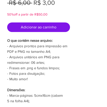
Preço
Preço
 R$ 6,00 
R$ 3,00
normal
promocional
50%off a partir de R$50,00
Adicionar ao carrinho
O que contém nesse arquivo:
- Arquivos prontos para impressão em
PDF e PNG no tamanho A4;
- Arquivos unitários em PNG para
redimensionar: 06 artes;
- Frases em .png e fundos limpos;
- Fotos para divulgação;
- Muito amor!
Dimensões
:
- Marca-páginas: 5cmx16cm (cabem
5 na folha A4);