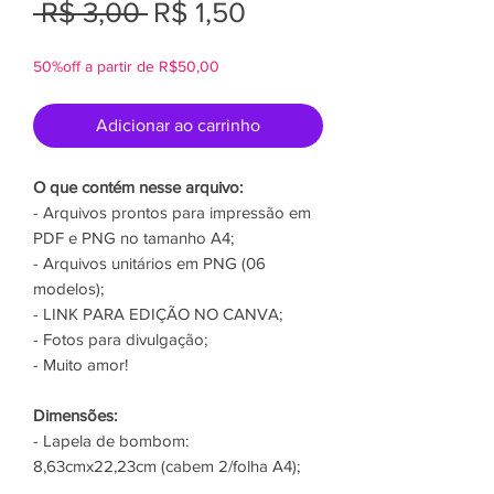
Preço
Preço
 R$ 3,00 
R$ 1,50
normal
promocional
50%off a partir de R$50,00
Adicionar ao carrinho
O que contém nesse arquivo:
- Arquivos prontos para impressão em
PDF e PNG no tamanho A4;
- Arquivos unitários em PNG (06
modelos);
- LINK PARA EDIÇÃO NO CANVA;
- Fotos para divulgação;
- Muito amor!
Dimensões:
- Lapela de bombom:
8,63cmx22,23cm (cabem 2/folha A4);