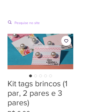
LOOPINHA
MENU
ARTES DIGITAIS
Kit tags brincos (1
par, 2 pares e 3
pares)