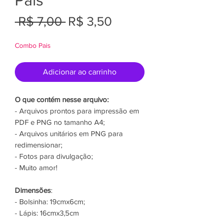
Preço
Preço
 R$ 7,00 
R$ 3,50
normal
promocional
Combo Pais
Adicionar ao carrinho
O que contém nesse arquivo:
- Arquivos prontos para impressão em
PDF e PNG no tamanho A4;
- Arquivos unitários em PNG para
redimensionar;
- Fotos para divulgação;
- Muito amor!
Dimensões
:
- Bolsinha: 19cmx6cm;
- Lápis: 16cmx3,5cm