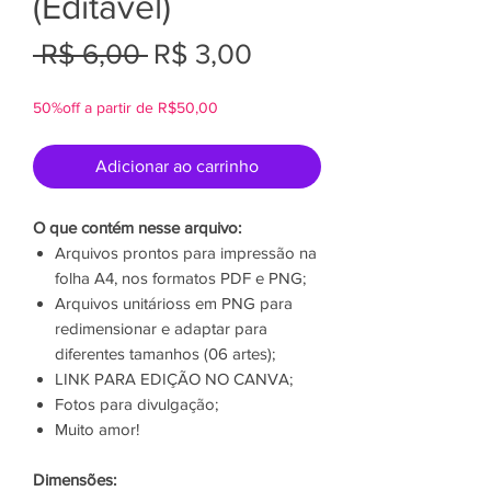
(Editável)
Preço
Preço
 R$ 6,00 
R$ 3,00
normal
promocional
50%off a partir de R$50,00
Adicionar ao carrinho
O que contém nesse arquivo:
Arquivos prontos para impressão na
folha A4, nos formatos PDF e PNG;
Arquivos unitárioss em PNG para
redimensionar e adaptar para
diferentes tamanhos (06 artes);
LINK PARA EDIÇÃO NO CANVA;
Fotos para divulgação;
Muito amor!
Dimensões: