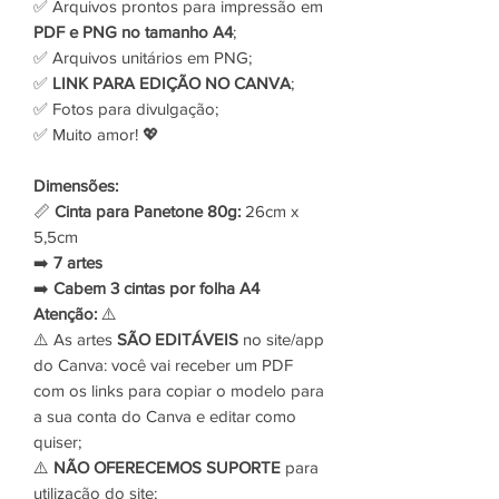
✅ Arquivos prontos para impressão em
PDF e PNG no tamanho A4
;
✅ Arquivos unitários em PNG;
✅
LINK PARA EDIÇÃO NO CANVA
;
✅ Fotos para divulgação;
✅ Muito amor! 💖
Dimensões:
📏
Cinta para Panetone 80g:
26cm x
5,5cm
➡️
7 artes
➡️
Cabem 3 cintas por folha A4
Atenção:
⚠️
⚠️ As artes
SÃO EDITÁVEIS
no site/app
do Canva: você vai receber um PDF
com os links para copiar o modelo para
a sua conta do Canva e editar como
quiser;
⚠️
NÃO OFERECEMOS SUPORTE
para
utilização do site;