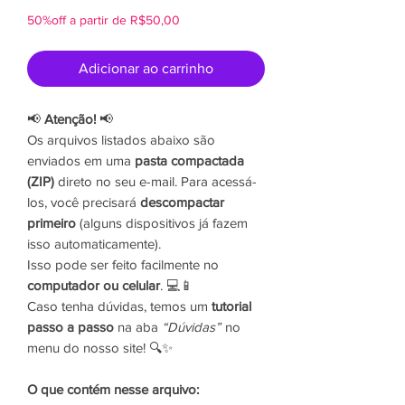
normal
promocional
50%off a partir de R$50,00
Adicionar ao carrinho
📢
Atenção!
📢
Os arquivos listados abaixo são
enviados em uma
pasta compactada
(ZIP)
direto no seu e-mail. Para acessá-
los, você precisará
descompactar
primeiro
(alguns dispositivos já fazem
isso automaticamente).
Isso pode ser feito facilmente no
computador ou celular
. 💻📱
Caso tenha dúvidas, temos um
tutorial
passo a passo
na aba
“Dúvidas”
no
menu do nosso site! 🔍✨
O que contém nesse arquivo: