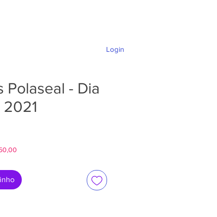
Login
DÚVIDAS E SUPORTE
 Polaseal - Dia
 2021
ço
$50,00
rinho