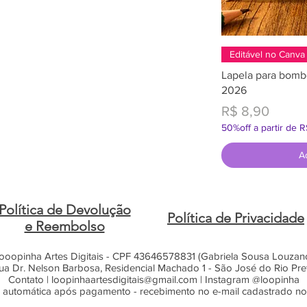
Editável no Canva
Lapela para bomb
2026
Preço
R$ 8,90
50%off a partir de 
A
Política de Devolução
Política de Privacidade
e Reembolso
ooopinha Artes Digitais - CPF 43646578831 (Gabriela Sousa Louzan
ua Dr. Nelson Barbosa, Residencial Machado 1 - São José do Rio Pre
Contato |
loopinhaartesdigitais@gmail.com
| Instagram @loopinha
 automática após pagamento - recebimento no e-mail cadastrado n