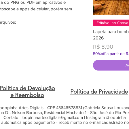
ma do PNG ou PDF em aplicativos e
oscape e apps de celular, porém sem
arquivos;
Editável no Canva
Lapela para bomb
2026
Preço
R$ 8,90
50%off a partir de 
A
Política de Devolução
Política de Privacidade
e Reembolso
ooopinha Artes Digitais - CPF 43646578831 (Gabriela Sousa Louzan
ua Dr. Nelson Barbosa, Residencial Machado 1 - São José do Rio Pre
Contato |
loopinhaartesdigitais@gmail.com
| Instagram @loopinha
 automática após pagamento - recebimento no e-mail cadastrado n