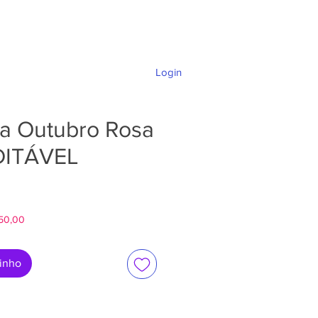
Login
DÚVIDAS E SUPORTE
la Outubro Rosa
DITÁVEL
ço
$50,00
rinho