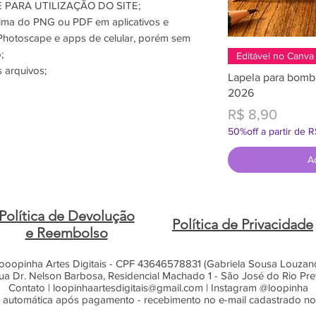
PARA UTILIZAÇÃO DO SITE;
ima do PNG ou PDF em aplicativos e
hotoscape e apps de celular, porém sem
;
Editável no Canva
 arquivos;
Lapela para bomb
2026
Preço
R$ 8,90
50%off a partir de 
A
Política de Devolução
Política de Privacidade
e Reembolso
ooopinha Artes Digitais - CPF 43646578831 (Gabriela Sousa Louzan
ua Dr. Nelson Barbosa, Residencial Machado 1 - São José do Rio Pre
Contato |
loopinhaartesdigitais@gmail.com
| Instagram @loopinha
 automática após pagamento - recebimento no e-mail cadastrado n