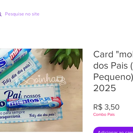
ORIAS
CATÁLOGOS
CURSOS
Card "m
dos Pais 
Pequeno) 
2025
Pre
R$ 3,50
Combo Pais
Adicionar ao car