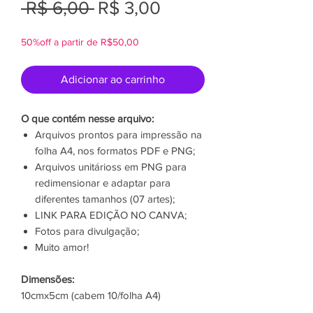
Preço
Preço
 R$ 6,00 
R$ 3,00
normal
promocional
50%off a partir de R$50,00
Adicionar ao carrinho
O que contém nesse arquivo:
Arquivos prontos para impressão na
folha A4, nos formatos PDF e PNG;
Arquivos unitárioss em PNG para
redimensionar e adaptar para
diferentes tamanhos (07 artes);
LINK PARA EDIÇÃO NO CANVA;
Fotos para divulgação;
Muito amor!
Dimensões:
10cmx5cm (cabem 10/folha A4)