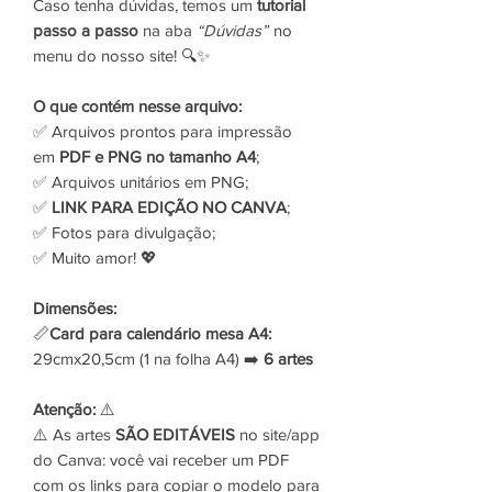
Caso tenha dúvidas, temos um
tutorial
passo a passo
na aba
“Dúvidas”
no
menu do nosso site! 🔍✨
O que contém nesse arquivo:
✅ Arquivos prontos para impressão
em
PDF e PNG no tamanho A4
;
✅ Arquivos unitários em PNG;
✅
LINK PARA EDIÇÃO NO CANVA
;
✅ Fotos para divulgação;
✅ Muito amor! 💖
Dimensões:
📏
Card para calendário mesa A4:
29cmx20,5cm (1 na folha A4) ➡️
6 artes
Atenção:
⚠️
⚠️ As artes
SÃO EDITÁVEIS
no site/app
do Canva: você vai receber um PDF
com os links para copiar o modelo para