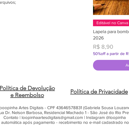
arquivos;
Editável no Canva
Lapela para bomb
2026
Preço
R$ 8,90
50%off a partir de 
A
Política de Devolução
Política de Privacidade
e Reembolso
ooopinha Artes Digitais - CPF 43646578831 (Gabriela Sousa Louzan
ua Dr. Nelson Barbosa, Residencial Machado 1 - São José do Rio Pre
Contato |
loopinhaartesdigitais@gmail.com
| Instagram @loopinha
 automática após pagamento - recebimento no e-mail cadastrado n