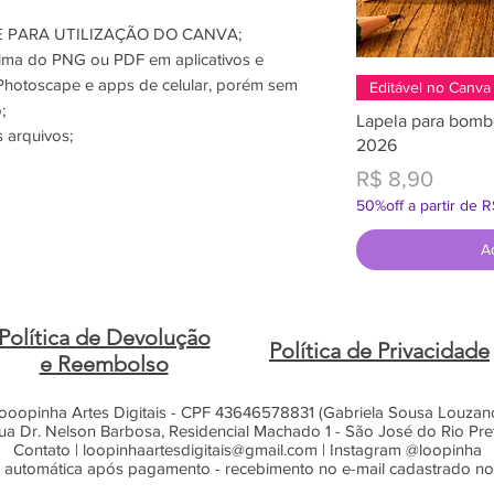
 PARA UTILIZAÇÃO DO CANVA;
ima do PNG ou PDF em aplicativos e
hotoscape e apps de celular, porém sem
Editável no Canva
;
Lapela para bomb
 arquivos;
2026
Preço
R$ 8,90
50%off a partir de 
A
Política de Devolução
Política de Privacidade
e Reembolso
ooopinha Artes Digitais - CPF 43646578831 (Gabriela Sousa Louzan
ua Dr. Nelson Barbosa, Residencial Machado 1 - São José do Rio Pre
Contato |
loopinhaartesdigitais@gmail.com
| Instagram @loopinha
 automática após pagamento - recebimento no e-mail cadastrado n