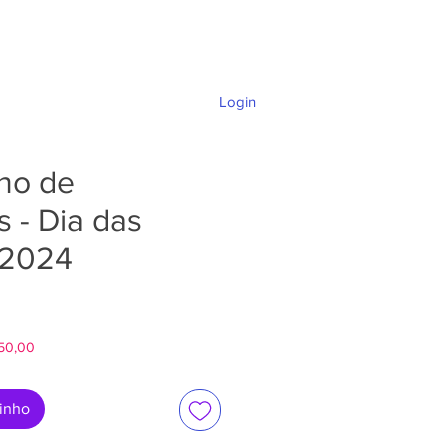
Login
DÚVIDAS E SUPORTE
ho de
s - Dia das
 2024
ço
$50,00
rinho