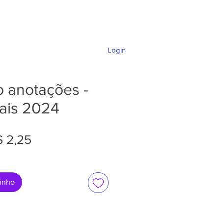
Login
DÚVIDAS E SUPORTE
o anotações -
Pais 2024
eço
Preço
$ 2,25
rmal
promocional
rinho