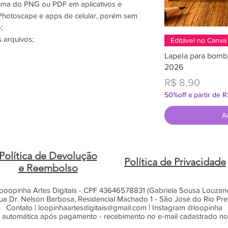
ima do PNG ou PDF em aplicativos e
hotoscape e apps de celular, porém sem
;
 arquivos;
Editável no Canva
Lapela para bomb
2026
Preço
R$ 8,90
50%off a partir de 
A
Política de Devolução
Política de Privacidade
e Reembolso
ooopinha Artes Digitais - CPF 43646578831 (Gabriela Sousa Louzan
ua Dr. Nelson Barbosa, Residencial Machado 1 - São José do Rio Pre
Contato |
loopinhaartesdigitais@gmail.com
| Instagram @loopinha
 automática após pagamento - recebimento no e-mail cadastrado n