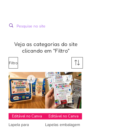
LOOPINHA
MENU
ARTES DIGITAIS
Veja as categorias do site
clicando em "Filtro"
Filtro
Editável no Canva
Editável no Canva
Lapela para
Lapelas embalagem