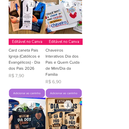
Editável no Canva
Editável no Canva
Card caneta Pais
Chaveiros
Igreja (Católicos e
Interativos Dia dos
Evangélicos) - Dia
Pais e Quem Cuida
dos Pais 2026
de Mim/Dia da
Família
Preço
R$ 7,90
Preço
R$ 6,90
Adicionar ao carrinho
Adicionar ao carrinho