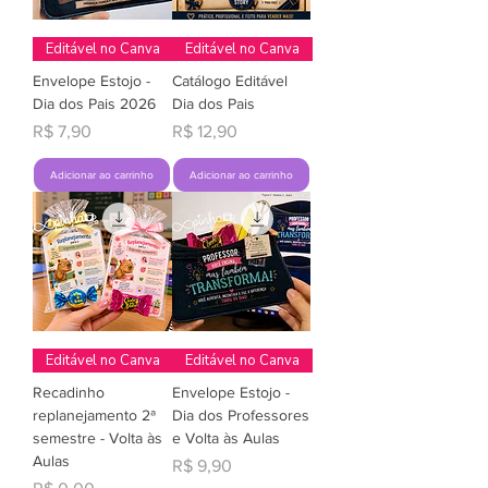
Editável no Canva
Editável no Canva
Envelope Estojo -
Catálogo Editável
Dia dos Pais 2026
Dia dos Pais
Preço
Preço
R$ 7,90
R$ 12,90
Adicionar ao carrinho
Adicionar ao carrinho
Editável no Canva
Editável no Canva
Recadinho
Envelope Estojo -
replanejamento 2ª
Dia dos Professores
semestre - Volta às
e Volta às Aulas
Aulas
Preço
R$ 9,90
Preço