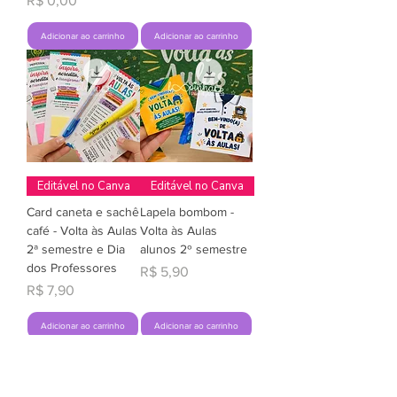
R$ 0,00
Adicionar ao carrinho
Adicionar ao carrinho
Editável no Canva
Editável no Canva
Card caneta e sachê
Lapela bombom -
café - Volta às Aulas
Volta às Aulas
2ª semestre e Dia
alunos 2º semestre
dos Professores
Preço
R$ 5,90
Preço
R$ 7,90
Adicionar ao carrinho
Adicionar ao carrinho